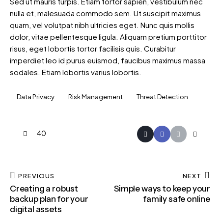
Sed ut mauris turpis. Etiam tortor sapien, vestibulum nec
nulla et, malesuada commodo sem. Ut suscipit maximus
quam, vel volutpat nibh ultricies eget. Nunc quis mollis
dolor, vitae pellentesque ligula. Aliquam pretium porttitor
risus, eget lobortis tortor facilisis quis. Curabitur
imperdiet leo id purus euismod, faucibus maximus massa
sodales. Etiam lobortis varius lobortis.
Data Privacy
Risk Management
Threat Detection
40
PREVIOUS
NEXT
Creating a robust
Simple ways to keep your
backup plan for your
family safe online
digital assets